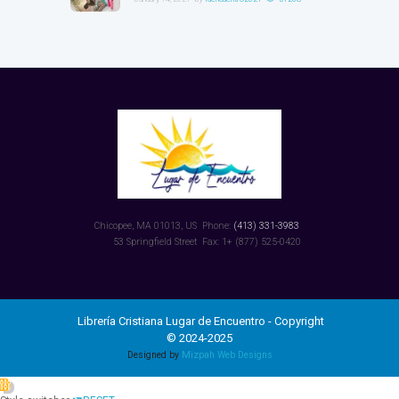
Chicopee, MA 01013, US
Phone:
(413) 331-3983
53 Springfield Street
Fax: 1+ (877) 525-0420
Librería Cristiana Lugar de Encuentro - Copyright
© 2024-2025
Designed by
Mizpah Web Designs