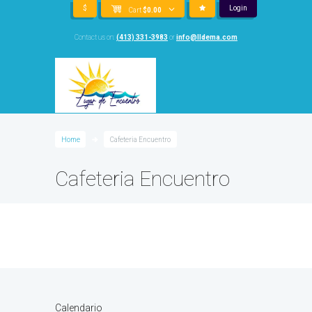
$
Login
Cart
$
0.00
Contact us on:
(413) 331-3983
or
info@lldema.com
Home
Cafeteria Encuentro
Cafeteria Encuentro
Calendario