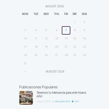
AUGUST
2026
MON
TUE
WED
THU
FRI
SAT
SUN
1
2
3
4
5
6
7
8
9
10
11
12
13
14
15
16
17
18
19
20
21
22
23
24
25
26
27
28
29
30
31
AUGUST
2026
Publicaciones Populares
Tenemos tu Mercancía para este Nuevo
Año!
January 5, 2021
by
ldencuentro2021
64.3