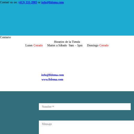
Contact us on:
(413) 331-3983
or
info@lldema.com
Contacto
Horarios de la Tienda
Lunes
Cerrado
Martes a Sábado 9am – 5pm Domingo
Cerrado
info@lldema.com
www.lldema.com