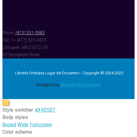
Phone:
(413) 331-3983
Fax: 1+ (877) 525-0420
Chicopee, MA 01013, US
53 Springfield Street
Librería Cristiana Lugar de Encuentro - Copyright © 2024-2025
Designed by
Mizpah Web Designs
Style switcher
RESET
Body styles
Boxed
Wide
Fullscreen
Color scheme