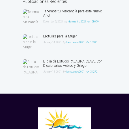
Publicaciones Recientes
Tenemos tu Mercancía para este Nuevo
Año!
December 5, 2021
by
ldencuentro2021
58079
Lecturas para la Mujer
January 14, 2021
by
ldencuentro2021
13100
Biblia de Estudio PALABRA CLAVE Con
Diccionarios Hebreo y Griego
January 14, 2021
by
ldencuentro2021
31272