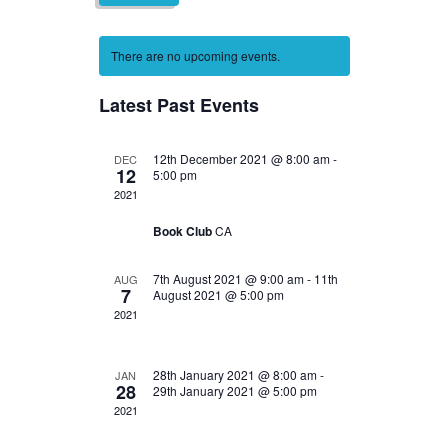
v
o
v
a
l
n
r
e
e
t
e
c
c
h
There are no upcoming events.
h
n
n
t
d
t
t
Latest Past Events
a
s
V
t
e
S
i
12th December 2021 @ 8:00 am
-
.
DEC
12
5:00 pm
e
e
2021
PRUEBA
a
w
Book Club
CA
r
s
c
N
7th August 2021 @ 9:00 am
-
11th
AUG
h
a
7
August 2021 @ 5:00 pm
2021
a
v
VENTA DE VERANO
n
i
28th January 2021 @ 8:00 am
-
d
g
JAN
28
29th January 2021 @ 5:00 pm
V
a
2021
PRUEBA DE
i
t
CALENDARIO