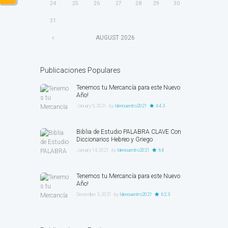
24
25
26
27
28
29
30
31
AUGUST
2026
Publicaciones Populares
Tenemos tu Mercancía para este Nuevo
Año!
January 5, 2021
by
ldencuentro2021
64.3
Biblia de Estudio PALABRA CLAVE Con
Diccionarios Hebreo y Griego
January 14, 2021
by
ldencuentro2021
64
Tenemos tu Mercancía para este Nuevo
Año!
December 5, 2021
by
ldencuentro2021
62.3