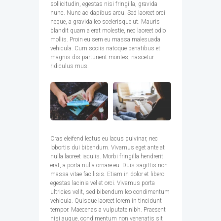
sollicitudin, egestas nisi fringilla, gravida
nunc. Nunc ac dapibus arcu. Sed laoreet orci
neque, a gravida leo scelerisque ut. Mauris
blandit quam a erat molestie, nec laoreet odio
mollis. Proin eu sem eu massa malesuada
vehicula. Cum sociis natoque penatibus et
magnis dis parturient montes, nascetur
ridiculus mus.
Cras eleifend lectus eu lacus pulvinar, nec
lobortis dui bibendum. Vivamus eget ante at
nulla laoreet iaculis. Morbi fringilla hendrerit
erat, a porta nulla ornare eu. Duis sagittis non
massa vitae facilisis. Etiam in dolor et libero
egestas lacinia vel et orci. Vivamus porta
ultricies velit, sed bibendum leo condimentum
vehicula. Quisque laoreet lorem in tincidunt
tempor. Maecenas a vulputate nibh. Praesent
nisi augue, condimentum non venenatis sit