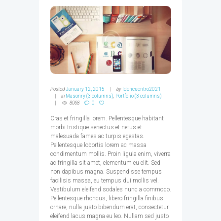
Posted
January 12, 2015
by
ldencuentro2021
in
Masonry (3 columns)
,
Portfolio (3 columns)
8068
0
Cras et fringilla lorem. Pellentesque habitant
morbi tristique senectus et netus et
malesuada fames ac turpis egestas.
Pellentesque lobortis lorem ac massa
condimentum mollis. Proin ligula enim, viverra
ac fringilla sit amet, elementum eu elit. Sed
non dapibus magna. Suspendisse tempus
facilisis massa, eu tempus dui mollis vel.
Vestibulum eleifend sodales nunc a commodo.
Pellentesque rhoncus, libero fringilla finibus
ornare, nulla justo bibendum erat, consectetur
eleifend lacus magna eu leo. Nullam sed justo