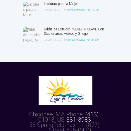
Lecturas para la Mujer
January 14, 2021
by
ldencuentro2021
13100
Biblia de Estudio PALABRA CLAVE Con
Diccionarios Hebreo y Griego
January 14, 2021
by
ldencuentro2021
31276
Chicopee, MA
Phone:
(413)
01013, US
331-3983
53 Springfield
Fax: 1+ (877)
Street
525-0420