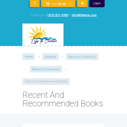
$
Login
Cart
$
0.00
Contact us on:
(413) 331-3983
or
info@lldema.com
Home
All posts
Masonry (2 columns)
Masonry (3 columns)
Recent And Recommended Books
Recent And
Recommended Books