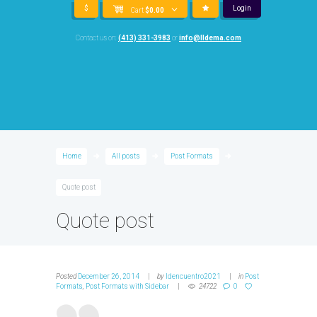
$
Login
Cart
$
0.00
Contact us on:
(413) 331-3983
or
info@lldema.com
Home
All posts
Post Formats
Quote post
Quote post
Posted
December 26, 2014
by
ldencuentro2021
in
Post
Formats
,
Post Formats with Sidebar
24722
0