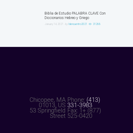
Biblia de Estudio PALABRA CLAVE Con
Diccionarios Hebreo y Griego
January 14, 2021
by
ldencuentro2021
31268
Chicopee, MA
Phone:
(413)
01013, US
331-3983
53 Springfield
Fax: 1+ (877)
Street
525-0420